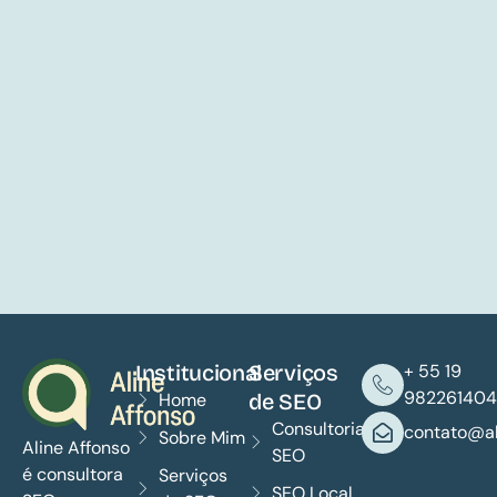
Institucional
Serviços
+ 55 19
982261404
Home
de SEO
Consultoria
contato@al
Sobre Mim
Aline Affonso
SEO
é consultora
Serviços
SEO Local