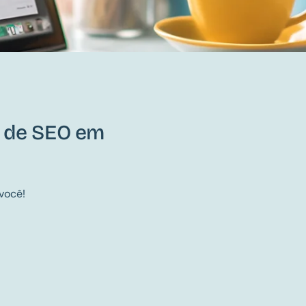
a de SEO em
você!