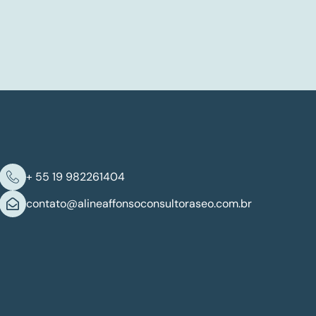
+ 55 19 982261404
contato@alineaffonsoconsultoraseo.com.br