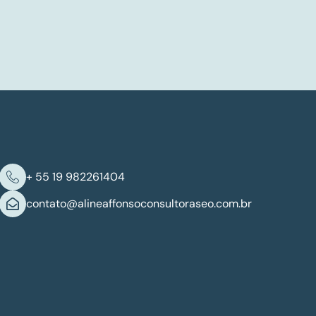
+ 55 19 982261404
contato@alineaffonsoconsultoraseo.com.br