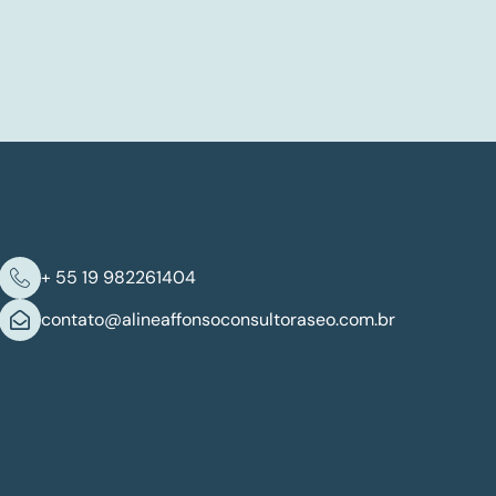
+ 55 19 982261404
contato@alineaffonsoconsultoraseo.com.br