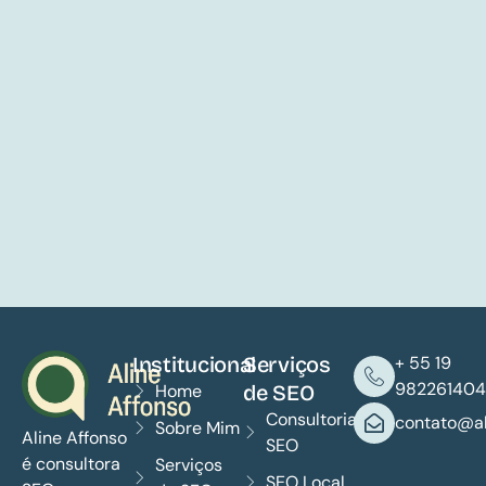
Institucional
Serviços
+ 55 19
982261404
Home
de SEO
Consultoria
contato@al
Sobre Mim
Aline Affonso
SEO
é consultora
Serviços
SEO Local