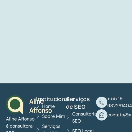
Institucional
Serviços
+ 55 19
982261404
Home
de SEO
Consultoria
contato@al
Sobre Mim
Aline Affonso
SEO
é consultora
Serviços
SEO Local