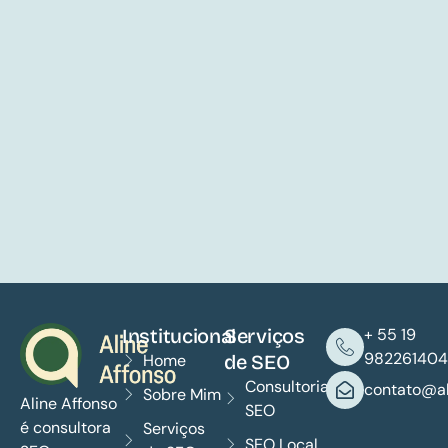
Institucional
Serviços
+ 55 19
982261404
Home
de SEO
Consultoria
contato@al
Sobre Mim
Aline Affonso
SEO
é consultora
Serviços
SEO Local