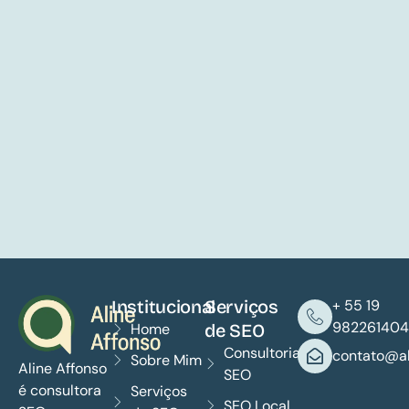
Institucional
Serviços
+ 55 19
982261404
Home
de SEO
Consultoria
contato@al
Sobre Mim
Aline Affonso
SEO
é consultora
Serviços
SEO Local