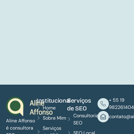
Institucional
Serviços
+ 55 19
982261404
Home
de SEO
Consultoria
contato@al
Sobre Mim
Aline Affonso
SEO
é consultora
Serviços
SEO Local