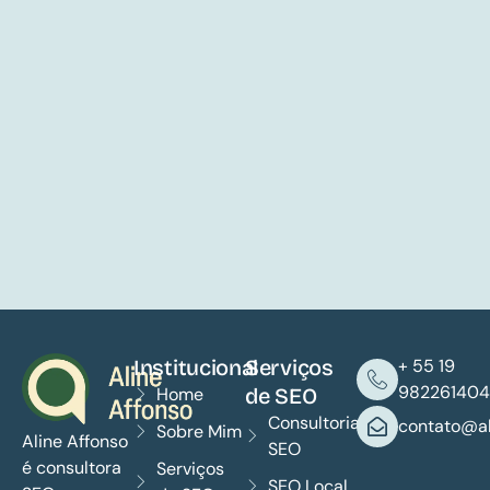
Institucional
Serviços
+ 55 19
982261404
Home
de SEO
Consultoria
contato@al
Sobre Mim
Aline Affonso
SEO
é consultora
Serviços
SEO Local