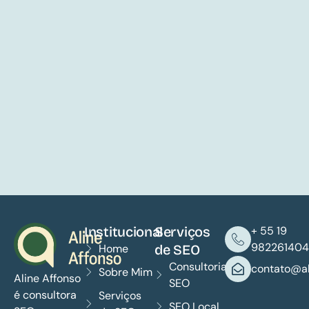
Institucional
Serviços
+ 55 19
982261404
Home
de SEO
Consultoria
contato@al
Sobre Mim
Aline Affonso
SEO
é consultora
Serviços
SEO Local