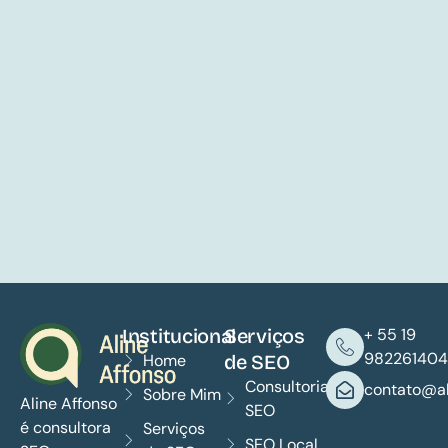
Institucional
Serviços
+ 55 19
982261404
Home
de SEO
Consultoria
contato@al
Sobre Mim
Aline Affonso
SEO
é consultora
Serviços
SEO Local