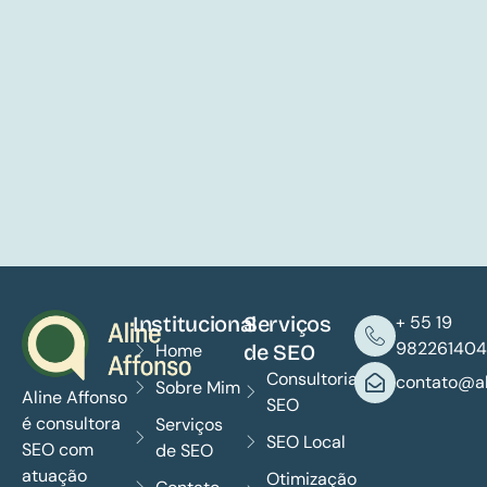
Institucional
Serviços
+ 55 19
982261404
Home
de SEO
Consultoria
contato@al
Sobre Mim
Aline Affonso
SEO
é consultora
Serviços
SEO Local
SEO com
de SEO
atuação
Otimização