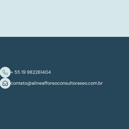
+ 55 19 982261404
contato@alineaffonsoconsultoraseo.com.br