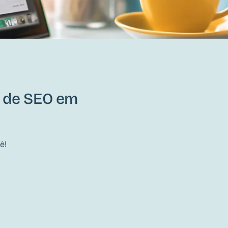
a de SEO em
ê!