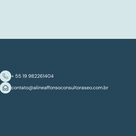
+ 55 19 982261404
contato@alineaffonsoconsultoraseo.com.br