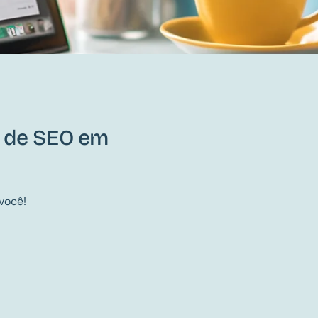
a de SEO em
você!