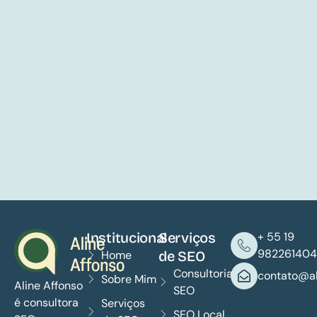
Institucional
Serviços
+ 55 19
982261404
Home
de SEO
Consultoria
contato@al
Sobre Mim
Aline Affonso
SEO
é consultora
Serviços
SEO Local