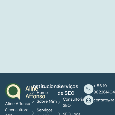
Institucional
Serviços
+ 55 19
982261404
Home
de SEO
Consultoria
contato@al
Sobre Mim
Aline Affonso
SEO
é consultora
Serviços
SEO Local