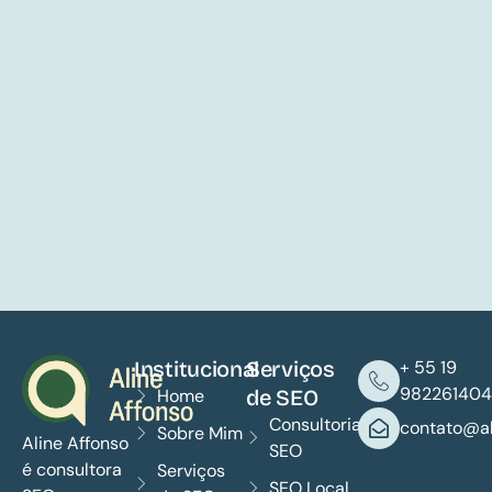
Institucional
Serviços
+ 55 19
982261404
Home
de SEO
Consultoria
contato@al
Sobre Mim
Aline Affonso
SEO
é consultora
Serviços
SEO Local