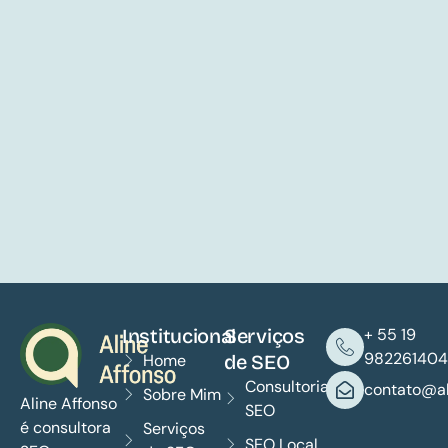
Institucional
Serviços
+ 55 19
982261404
Home
de SEO
Consultoria
contato@al
Sobre Mim
Aline Affonso
SEO
é consultora
Serviços
SEO Local