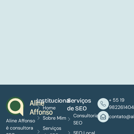
Institucional
Serviços
+ 55 19
982261404
Home
de SEO
Consultoria
contato@al
Sobre Mim
Aline Affonso
SEO
é consultora
Serviços
SEO Local